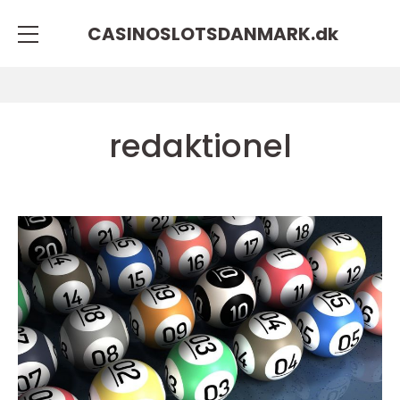
CASINOSLOTSDANMARK.
dk
redaktionel