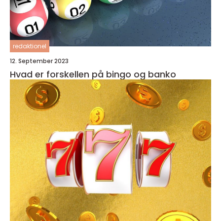
redaktionel
12. September 2023
Hvad er forskellen på bingo og banko