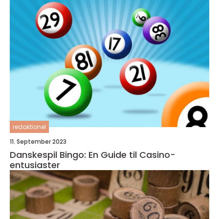
redaktionel
11. September 2023
Danskespil Bingo: En Guide til Casino-
entusiaster