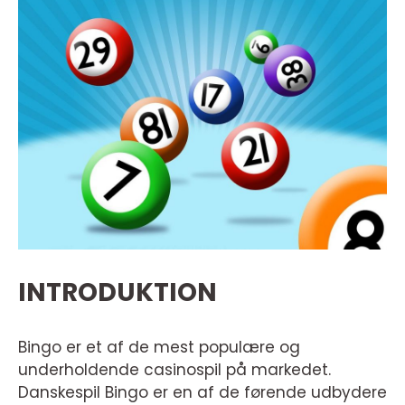
INTRODUKTION
Bingo er et af de mest populære og
underholdende casinospil på markedet.
Danskespil Bingo er en af de førende udbydere