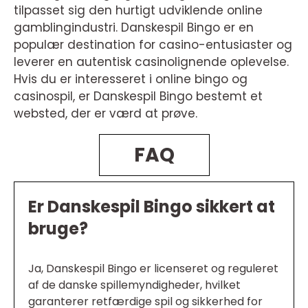
tilpasset sig den hurtigt udviklende online
gamblingindustri. Danskespil Bingo er en
populær destination for casino-entusiaster og
leverer en autentisk casinolignende oplevelse.
Hvis du er interesseret i online bingo og
casinospil, er Danskespil Bingo bestemt et
websted, der er værd at prøve.
FAQ
Er Danskespil Bingo sikkert at
bruge?
Ja, Danskespil Bingo er licenseret og reguleret
af de danske spillemyndigheder, hvilket
garanterer retfærdige spil og sikkerhed for