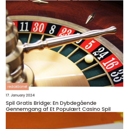
redaktionel
17. January 2024
Spil Gratis Bridge: En Dybdegående
Gennemgang af Et Populært Casino Spil