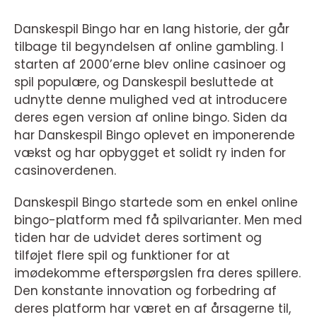
Danskespil Bingo har en lang historie, der går
tilbage til begyndelsen af online gambling. I
starten af 2000’erne blev online casinoer og
spil populære, og Danskespil besluttede at
udnytte denne mulighed ved at introducere
deres egen version af online bingo. Siden da
har Danskespil Bingo oplevet en imponerende
vækst og har opbygget et solidt ry inden for
casinoverdenen.
Danskespil Bingo startede som en enkel online
bingo-platform med få spilvarianter. Men med
tiden har de udvidet deres sortiment og
tilføjet flere spil og funktioner for at
imødekomme efterspørgslen fra deres spillere.
Den konstante innovation og forbedring af
deres platform har været en af årsagerne til,