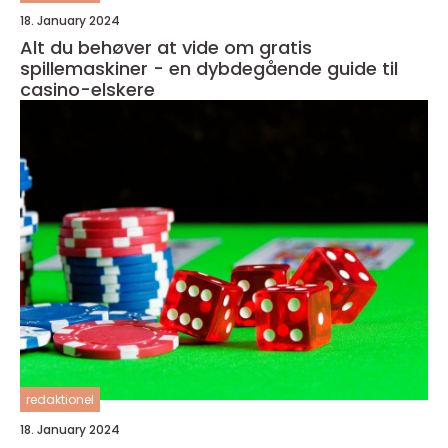
18. January 2024
Alt du behøver at vide om gratis
spillemaskiner - en dybdegående guide til
casino-elskere
redaktionel
18. January 2024