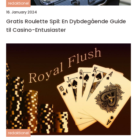
redaktionel
16. January 2024
Gratis Roulette Spil: En Dybdegående Guide
til Casino-Entusiaster
redaktionel