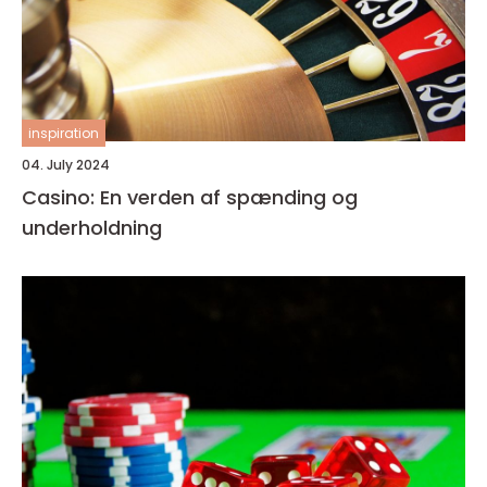
inspiration
04. July 2024
Casino: En verden af spænding og
underholdning