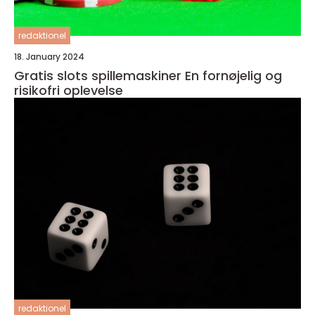
redaktionel
18. January 2024
Gratis slots spillemaskiner En fornøjelig og
risikofri oplevelse
redaktionel