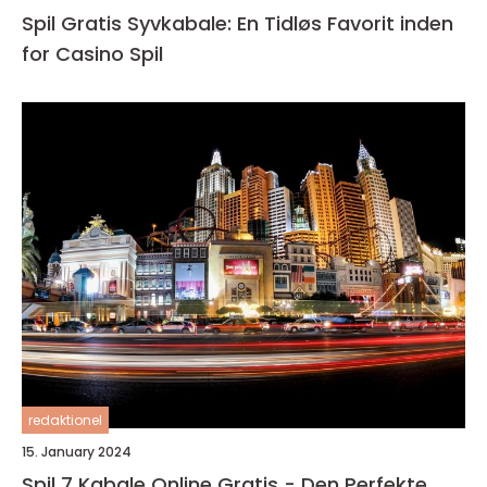
Spil Gratis Syvkabale: En Tidløs Favorit inden
for Casino Spil
redaktionel
15. January 2024
Spil 7 Kabale Online Gratis - Den Perfekte