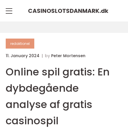
CASINOSLOTSDANMARK.
dk
redaktionel
11. January 2024
by
Peter Mortensen
Online spil gratis: En
dybdegående
analyse af gratis
casinospil