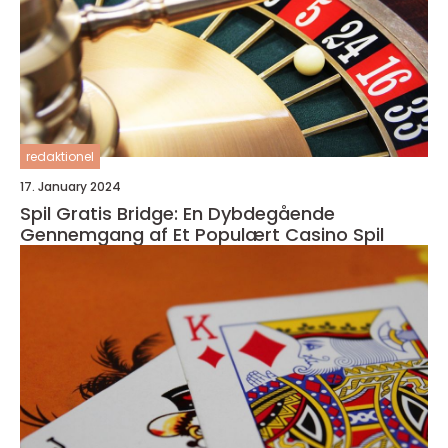
redaktionel
17. January 2024
Spil Gratis Bridge: En Dybdegående
Gennemgang af Et Populært Casino Spil