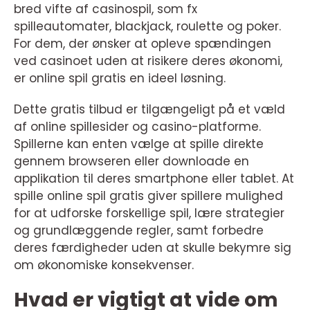
bred vifte af casinospil, som fx
spilleautomater, blackjack, roulette og poker.
For dem, der ønsker at opleve spændingen
ved casinoet uden at risikere deres økonomi,
er online spil gratis en ideel løsning.
Dette gratis tilbud er tilgængeligt på et væld
af online spillesider og casino-platforme.
Spillerne kan enten vælge at spille direkte
gennem browseren eller downloade en
applikation til deres smartphone eller tablet. At
spille online spil gratis giver spillere mulighed
for at udforske forskellige spil, lære strategier
og grundlæggende regler, samt forbedre
deres færdigheder uden at skulle bekymre sig
om økonomiske konsekvenser.
Hvad er vigtigt at vide om