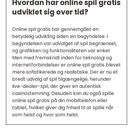
Hvordan har online spil gratis
udviklet sig over tid?
Online spil gratis har gennemgået en
betydelig udvikling siden sin begyndelse. I
begyndelsen var udvalget af spil begrænset,
og grafikken og funktionaliteten var enkel.
Men med fremskridt inden for teknologi og
internetforbindelser er online spil gratis blevet
mere sofistikerede og realistiske. Der er nu et
bredt udvalg af spil tilgængelige, herunder
live-dealer-spil, der giver en autentisk
casinostemning. Desuden kan du også spille
online spil gratis på din mobiltelefon eller
tablet, hvilket giver dig frihed til at spille når
som helst og hvor som helst.