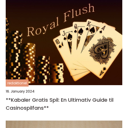
redaktionel
16. January 2024
**Kabaler Gratis Spil: En Ultimativ Guide til
Casinospilfans**