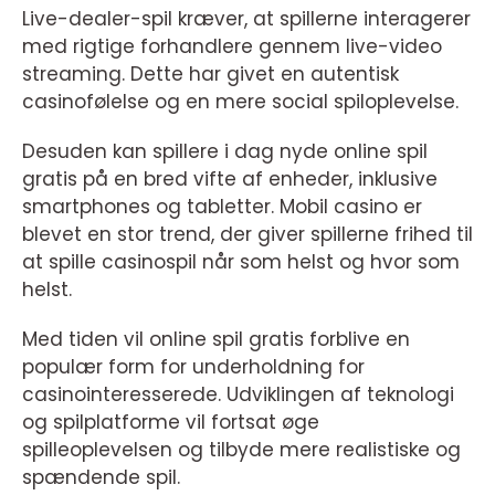
Live-dealer-spil kræver, at spillerne interagerer
med rigtige forhandlere gennem live-video
streaming. Dette har givet en autentisk
casinofølelse og en mere social spiloplevelse.
Desuden kan spillere i dag nyde online spil
gratis på en bred vifte af enheder, inklusive
smartphones og tabletter. Mobil casino er
blevet en stor trend, der giver spillerne frihed til
at spille casinospil når som helst og hvor som
helst.
Med tiden vil online spil gratis forblive en
populær form for underholdning for
casinointeresserede. Udviklingen af teknologi
og spilplatforme vil fortsat øge
spilleoplevelsen og tilbyde mere realistiske og
spændende spil.