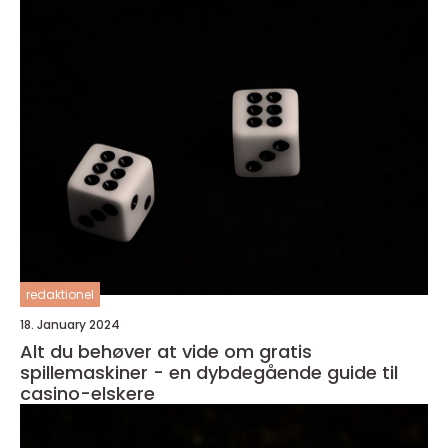
redaktionel
18. January 2024
Alt du behøver at vide om gratis
spillemaskiner - en dybdegående guide til
casino-elskere