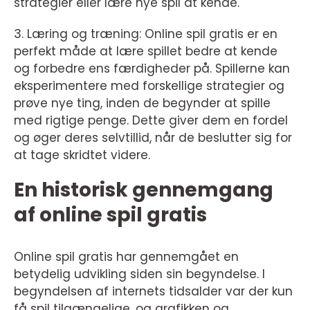
strategier eller lære nye spil at kende.
3. Læring og træning: Online spil gratis er en
perfekt måde at lære spillet bedre at kende
og forbedre ens færdigheder på. Spillerne kan
eksperimentere med forskellige strategier og
prøve nye ting, inden de begynder at spille
med rigtige penge. Dette giver dem en fordel
og øger deres selvtillid, når de beslutter sig for
at tage skridtet videre.
En historisk gennemgang
af online spil gratis
Online spil gratis har gennemgået en
betydelig udvikling siden sin begyndelse. I
begyndelsen af internets tidsalder var der kun
få spil tilgængelige, og grafikken og