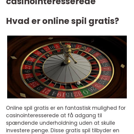
casinointeresserede
Hvad er online spil gratis?
Online spil gratis er en fantastisk mulighed for
casinointeresserede at få adgang til
spændende underholdning uden at skulle
investere penge. Disse gratis spil tilbyder en