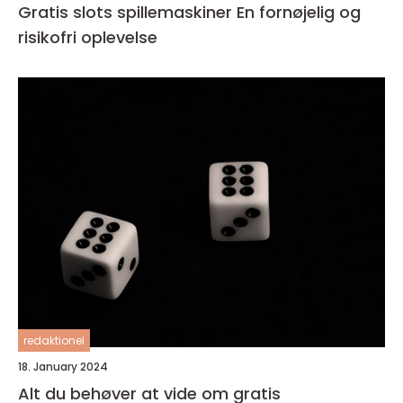
Gratis slots spillemaskiner En fornøjelig og
risikofri oplevelse
redaktionel
18. January 2024
Alt du behøver at vide om gratis