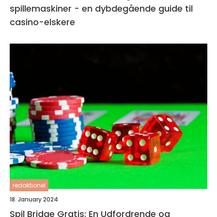
spillemaskiner - en dybdegående guide til
casino-elskere
redaktionel
18. January 2024
Spil Bridge Gratis: En Udfordrende og