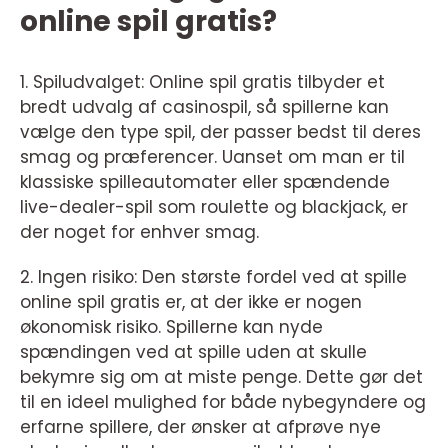
online spil gratis?
1. Spiludvalget: Online spil gratis tilbyder et
bredt udvalg af casinospil, så spillerne kan
vælge den type spil, der passer bedst til deres
smag og præferencer. Uanset om man er til
klassiske spilleautomater eller spændende
live-dealer-spil som roulette og blackjack, er
der noget for enhver smag.
2. Ingen risiko: Den største fordel ved at spille
online spil gratis er, at der ikke er nogen
økonomisk risiko. Spillerne kan nyde
spændingen ved at spille uden at skulle
bekymre sig om at miste penge. Dette gør det
til en ideel mulighed for både nybegyndere og
erfarne spillere, der ønsker at afprøve nye