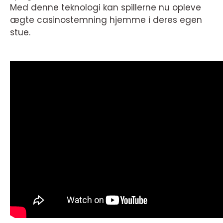
Med denne teknologi kan spillerne nu opleve
ægte casinostemning hjemme i deres egen
stue.