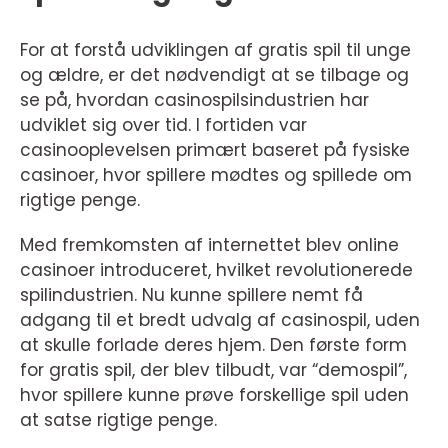
For at forstå udviklingen af gratis spil til unge
og ældre, er det nødvendigt at se tilbage og
se på, hvordan casinospilsindustrien har
udviklet sig over tid. I fortiden var
casinooplevelsen primært baseret på fysiske
casinoer, hvor spillere mødtes og spillede om
rigtige penge.
Med fremkomsten af internettet blev online
casinoer introduceret, hvilket revolutionerede
spilindustrien. Nu kunne spillere nemt få
adgang til et bredt udvalg af casinospil, uden
at skulle forlade deres hjem. Den første form
for gratis spil, der blev tilbudt, var “demospil”,
hvor spillere kunne prøve forskellige spil uden
at satse rigtige penge.