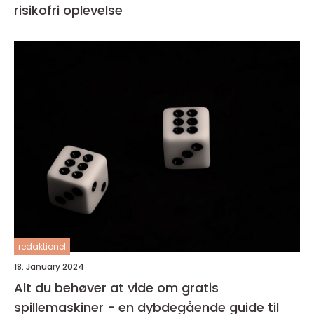
risikofri oplevelse
redaktionel
18. January 2024
Alt du behøver at vide om gratis
spillemaskiner - en dybdegående guide til