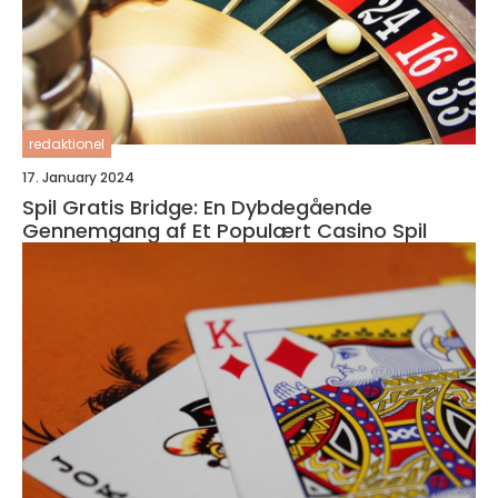
redaktionel
17. January 2024
Spil Gratis Bridge: En Dybdegående
Gennemgang af Et Populært Casino Spil