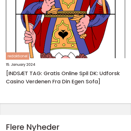
redaktionel
15. January 2024
[INDSÆT TAG: Gratis Online Spil DK: Udforsk
Casino Verdenen Fra Din Egen Sofa]
Flere Nyheder