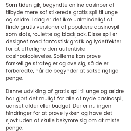
Som tiden gik, begyndte online casinoer at
tilbyde mere sofistikerede gratis spil til unge
og ældre. I dag er det ikke ualmindeligt at
finde gratis versioner af populære casinospil
som slots, roulette og blackjack. Disse spil er
designet med fantastisk grafik og lydeffekter
for at efterligne den autentiske
casinooloplevelse. Spillerne kan prøve
forskellige strategier og øve sig, så de er
forberedte, når de begynder at satse rigtige
penge.
Denne udvikling af gratis spil til unge og ældre
har gjort det muligt for alle at nyde casinospil,
uanset alder eller budget. Der er nu ingen
hindringer for at prøve lykken og have det
sjovt uden at skulle bekymre sig om at miste
penge.