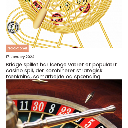
redaktionel
17. January 2024
Bridge spillet har længe været et populært
casino spil, der kombinerer strategisk
tænkning, samarbejde og spænding