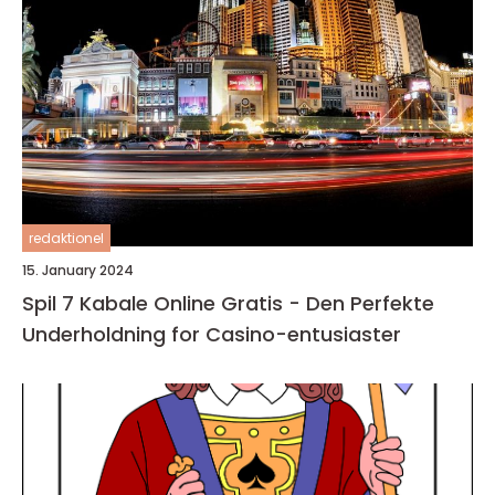
redaktionel
15. January 2024
Spil 7 Kabale Online Gratis - Den Perfekte
Underholdning for Casino-entusiaster