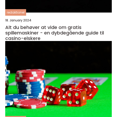
redaktionel
18. January 2024
Alt du behøver at vide om gratis
spillemaskiner - en dybdegående guide til
casino-elskere