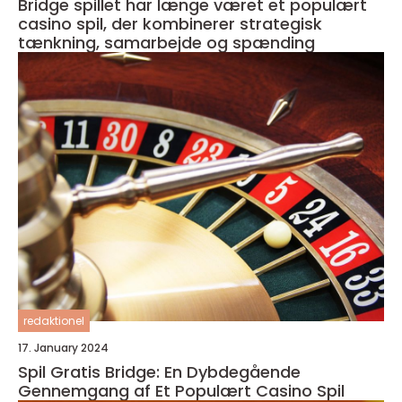
Bridge spillet har længe været et populært
casino spil, der kombinerer strategisk
tænkning, samarbejde og spænding
redaktionel
17. January 2024
Spil Gratis Bridge: En Dybdegående
Gennemgang af Et Populært Casino Spil