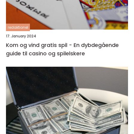
redaktionel
17. January 2024
Kom og vind gratis spil - En dybdegående
guide til casino og spilelskere