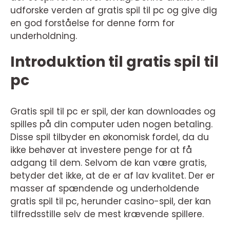
udforske verden af gratis spil til pc og give dig
en god forståelse for denne form for
underholdning.
Introduktion til gratis spil til
pc
Gratis spil til pc er spil, der kan downloades og
spilles på din computer uden nogen betaling.
Disse spil tilbyder en økonomisk fordel, da du
ikke behøver at investere penge for at få
adgang til dem. Selvom de kan være gratis,
betyder det ikke, at de er af lav kvalitet. Der er
masser af spændende og underholdende
gratis spil til pc, herunder casino-spil, der kan
tilfredsstille selv de mest krævende spillere.