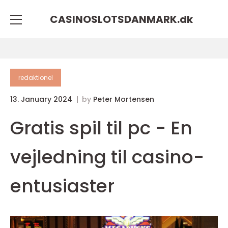
CASINOSLOTSDANMARK.
dk
redaktionel
13. January 2024
by
Peter Mortensen
Gratis spil til pc - En
vejledning til casino-
entusiaster