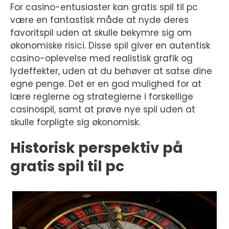
For casino-entusiaster kan gratis spil til pc
være en fantastisk måde at nyde deres
favoritspil uden at skulle bekymre sig om
økonomiske risici. Disse spil giver en autentisk
casino-oplevelse med realistisk grafik og
lydeffekter, uden at du behøver at satse dine
egne penge. Det er en god mulighed for at
lære reglerne og strategierne i forskellige
casinospil, samt at prøve nye spil uden at
skulle forpligte sig økonomisk.
Historisk perspektiv på
gratis spil til pc