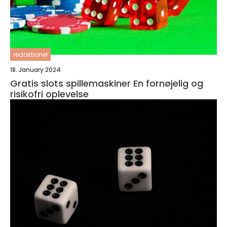
redaktionel
18. January 2024
Gratis slots spillemaskiner En fornøjelig og
risikofri oplevelse