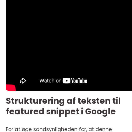
Strukturering af teksten til
featured snippet i Google
For at øge sandsynligheden for, at denne