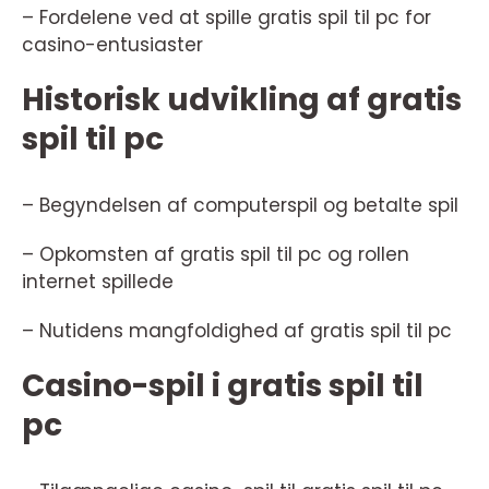
– Fordelene ved at spille gratis spil til pc for
casino-entusiaster
Historisk udvikling af gratis
spil til pc
– Begyndelsen af computerspil og betalte spil
– Opkomsten af gratis spil til pc og rollen
internet spillede
– Nutidens mangfoldighed af gratis spil til pc
Casino-spil i gratis spil til
pc