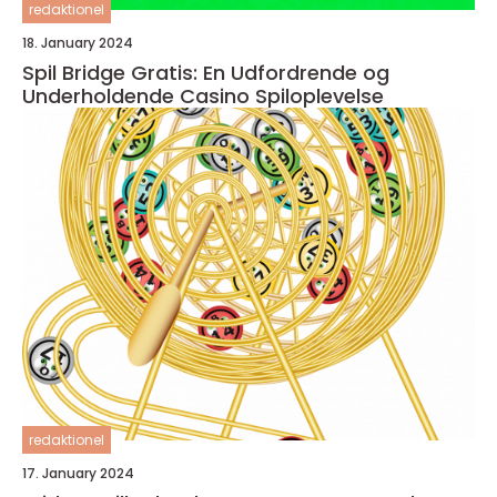
redaktionel
18. January 2024
Spil Bridge Gratis: En Udfordrende og
Underholdende Casino Spiloplevelse
redaktionel
17. January 2024