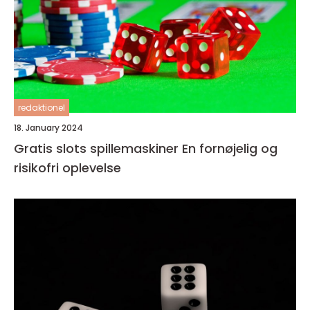
redaktionel
18. January 2024
Gratis slots spillemaskiner En fornøjelig og
risikofri oplevelse