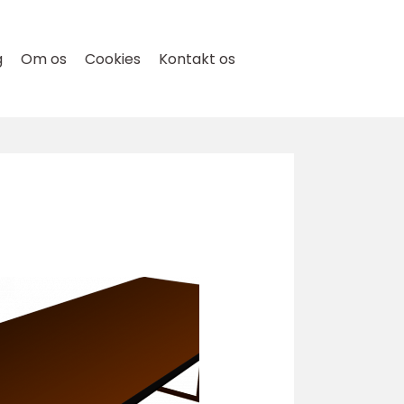
g
Om os
Cookies
Kontakt os