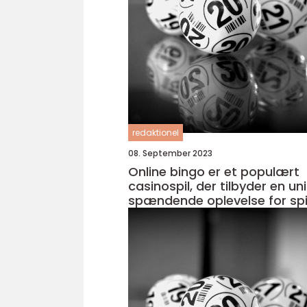
redaktionel
08. September 2023
Online bingo er et populært
casinospil, der tilbyder en un
spændende oplevelse for spi
over hele verden