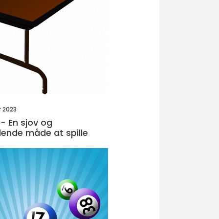
 2023
 - En sjov og
ende måde at spille