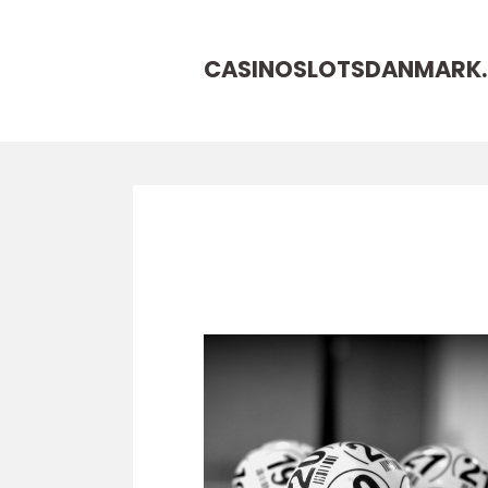
CASINOSLOTSDANMARK.