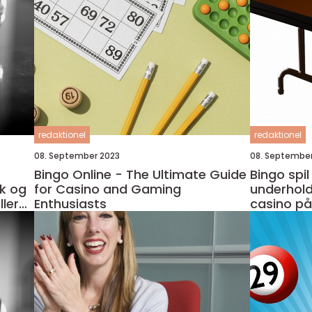
redaktionel
redaktionel
08. September 2023
08. September
Bingo Online - The Ultimate Guide
Bingo spil
ik og
for Casino and Gaming
underhold
llere
Enthusiasts
casino på