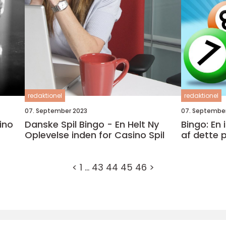
redaktionel
redaktionel
07. September 2023
07. Septembe
ino
Danske Spil Bingo - En Helt Ny
Bingo: En
Oplevelse inden for Casino Spil
af dette 
<
1
…
43
44
45
46
>