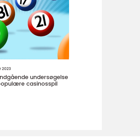
r 2023
 indgående undersøgelse
populære casinosspil