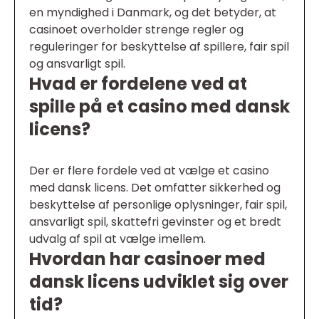
en myndighed i Danmark, og det betyder, at
casinoet overholder strenge regler og
reguleringer for beskyttelse af spillere, fair spil
og ansvarligt spil.
Hvad er fordelene ved at
spille på et casino med dansk
licens?
Der er flere fordele ved at vælge et casino
med dansk licens. Det omfatter sikkerhed og
beskyttelse af personlige oplysninger, fair spil,
ansvarligt spil, skattefri gevinster og et bredt
udvalg af spil at vælge imellem.
Hvordan har casinoer med
dansk licens udviklet sig over
tid?