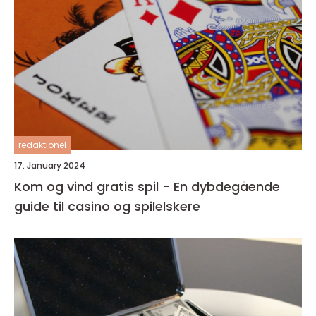
redaktionel
17. January 2024
Kom og vind gratis spil - En dybdegående
guide til casino og spilelskere