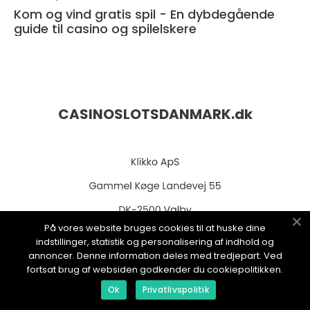
Kom og vind gratis spil - En dybdegående
guide til casino og spilelskere
CASINOSLOTSDANMARK.
dk
På vores website bruges cookies til at huske dine
indstillinger, statistik og personalisering af indhold og
web:
www.klikko.dk
annoncer. Denne information deles med tredjepart. Ved
fortsat brug af websiden godkender du cookiepolitikken.
Ok
Privatlivspolitik