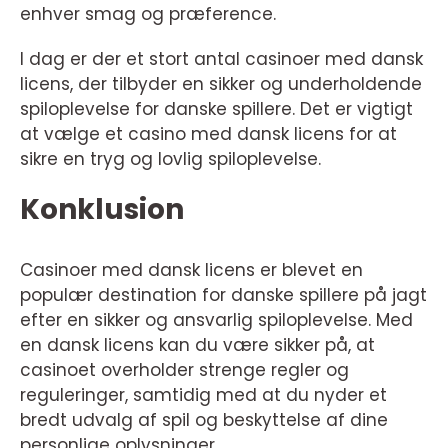
enhver smag og præference.
I dag er der et stort antal casinoer med dansk
licens, der tilbyder en sikker og underholdende
spiloplevelse for danske spillere. Det er vigtigt
at vælge et casino med dansk licens for at
sikre en tryg og lovlig spiloplevelse.
Konklusion
Casinoer med dansk licens er blevet en
populær destination for danske spillere på jagt
efter en sikker og ansvarlig spiloplevelse. Med
en dansk licens kan du være sikker på, at
casinoet overholder strenge regler og
reguleringer, samtidig med at du nyder et
bredt udvalg af spil og beskyttelse af dine
personlige oplysninger.