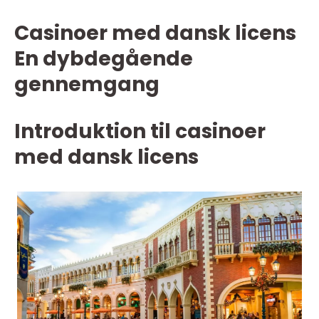
Casinoer med dansk licens
En dybdegående
gennemgang
Introduktion til casinoer
med dansk licens