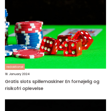
redaktionel
18. January 2024
Gratis slots spillemaskiner En fornøjelig og
risikofri oplevelse