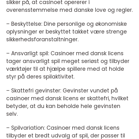
sikker på, at casinoet opererer i
overensstemmelse med danske love og regler.
– Beskyttelse: Dine personlige og økonomiske
oplysninger er beskyttet takket være strenge
sikkerhedsforanstaltninger.
– Ansvarligt spil: Casinoer med dansk licens
tager ansvarligt spil meget seriøst og tilbyder
værktøjer til at hjælpe spillere med at holde
styr på deres spilaktivitet.
– Skattefri gevinster: Gevinster vundet på
casinoer med dansk licens er skattefri, hvilket
betyder, at du kan beholde hele gevinsten
selv.
– Spilvariation: Casinoer med dansk licens
tilbyder et bredt udvalg af spil, der passer til