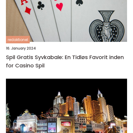
redaktionel
16. January 2024
Spil Gratis Syvkabale: En Tidløs Favorit inden
for Casino Spil