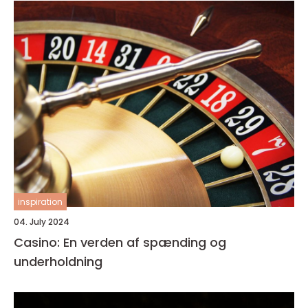
inspiration
04. July 2024
Casino: En verden af spænding og
underholdning