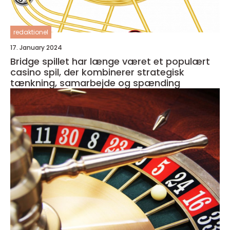
redaktionel
17. January 2024
Bridge spillet har længe været et populært
casino spil, der kombinerer strategisk
tænkning, samarbejde og spænding