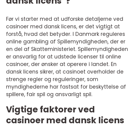
dansk licens”?
Før vi starter med at udforske detaljerne ved
casinoer med dansk licens, er det vigtigt at
forstå, hvad det betyder. I Danmark reguleres
online gambling af Spillemyndigheden, der er
en del af Skatteministeriet. Spillemyndigheden
er ansvarlig for at udstede licenser til online
casinoer, der ønsker at operere i landet. En
dansk licens sikrer, at casinoet overholder de
strenge regler og reguleringer, som
myndighederne har fastsat for beskyttelse af
spillere, fair spil og ansvarligt spil.
Vigtige faktorer ved
casinoer med dansk licens