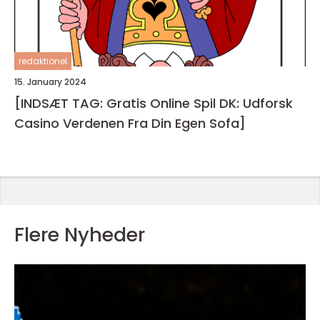
redaktionel
15. January 2024
[INDSÆT TAG: Gratis Online Spil DK: Udforsk
Casino Verdenen Fra Din Egen Sofa]
Flere Nyheder