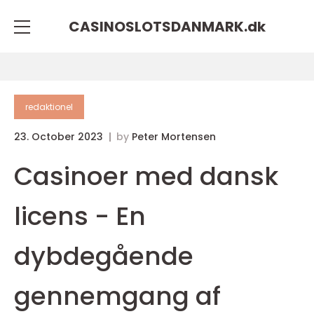
CASINOSLOTSDANMARK.
dk
redaktionel
23. October 2023
by
Peter Mortensen
Casinoer med dansk
licens - En
dybdegående
gennemgang af