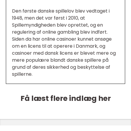
Den første danske spillelov blev vedtaget i
1948, men det var først i 2010, at
Spillemyndigheden blev oprettet, og en
regulering af online gambling blev indført.
Siden da har online casinoer kunnet ansøge
om en licens til at operere i Danmark, og
casinoer med dansk licens er blevet mere og
mere populære blandt danske spillere på
grund af deres sikkerhed og beskyttelse af
spillerne.
Få læst flere indlæg her