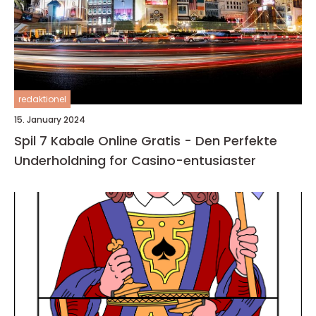
redaktionel
15. January 2024
Spil 7 Kabale Online Gratis - Den Perfekte
Underholdning for Casino-entusiaster