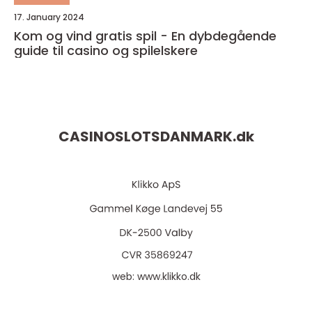
17. January 2024
Kom og vind gratis spil - En dybdegående
guide til casino og spilelskere
CASINOSLOTSDANMARK.
dk
web:
www.klikko.dk