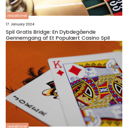
redaktionel
17. January 2024
Spil Gratis Bridge: En Dybdegående
Gennemgang af Et Populært Casino Spil
redaktionel