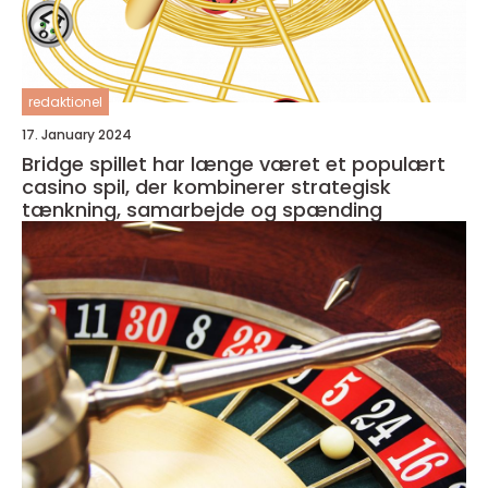
redaktionel
17. January 2024
Bridge spillet har længe været et populært
casino spil, der kombinerer strategisk
tænkning, samarbejde og spænding