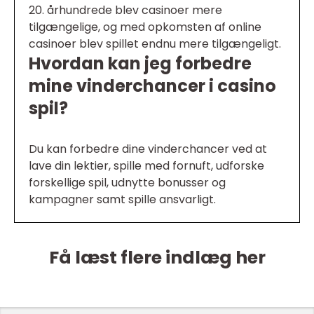
20. århundrede blev casinoer mere
tilgængelige, og med opkomsten af online
casinoer blev spillet endnu mere tilgængeligt.
Hvordan kan jeg forbedre
mine vinderchancer i casino
spil?
Du kan forbedre dine vinderchancer ved at
lave din lektier, spille med fornuft, udforske
forskellige spil, udnytte bonusser og
kampagner samt spille ansvarligt.
Få læst flere indlæg her