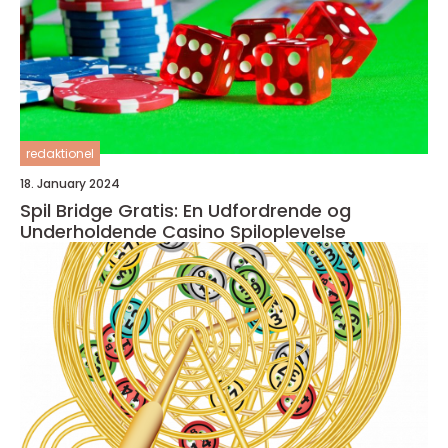
redaktionel
18. January 2024
Spil Bridge Gratis: En Udfordrende og
Underholdende Casino Spiloplevelse