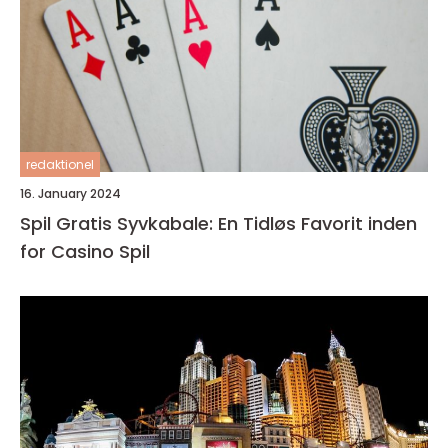
redaktionel
16. January 2024
Spil Gratis Syvkabale: En Tidløs Favorit inden
for Casino Spil