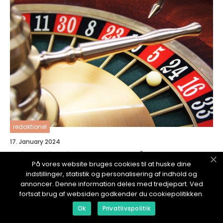
redaktionel
17. January 2024
Spil Gratis Bridge: En Dybdegående
På vores website bruges cookies til at huske dine
Gennemgang af Et Populært Casino Spil
indstillinger, statistik og personalisering af indhold og
annoncer. Denne information deles med tredjepart. Ved
fortsat brug af websiden godkender du cookiepolitikken.
Ok
Privatlivspolitik