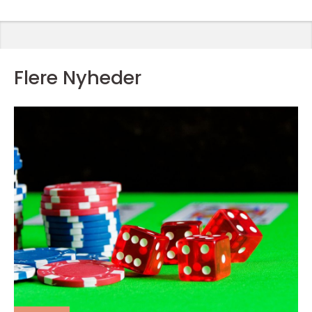
Flere Nyheder