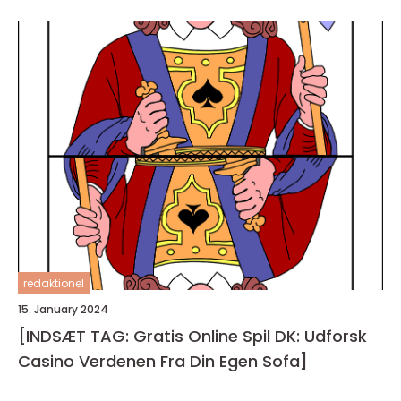
redaktionel
15. January 2024
[INDSÆT TAG: Gratis Online Spil DK: Udforsk
Casino Verdenen Fra Din Egen Sofa]