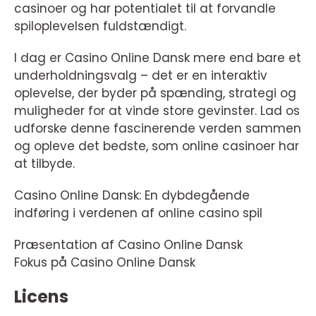
casinoer og har potentialet til at forvandle
spiloplevelsen fuldstændigt.
I dag er Casino Online Dansk mere end bare et
underholdningsvalg – det er en interaktiv
oplevelse, der byder på spænding, strategi og
muligheder for at vinde store gevinster. Lad os
udforske denne fascinerende verden sammen
og opleve det bedste, som online casinoer har
at tilbyde.
Casino Online Dansk: En dybdegående
indføring i verdenen af online casino spil
Præsentation af Casino Online Dansk
Fokus på Casino Online Dansk
Licens