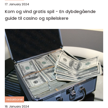
17. January 2024
Kom og vind gratis spil - En dybdegående
guide til casino og spilelskere
redaktionel
16. January 2024