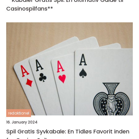
Casinospilfans**
redaktionel
16. January 2024
Spil Gratis Syvkabale: En Tidløs Favorit inden