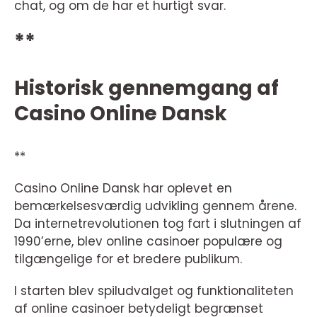
chat, og om de har et hurtigt svar.
**
Historisk gennemgang af
Casino Online Dansk
**
Casino Online Dansk har oplevet en
bemærkelsesværdig udvikling gennem årene.
Da internetrevolutionen tog fart i slutningen af
1990’erne, blev online casinoer populære og
tilgængelige for et bredere publikum.
I starten blev spiludvalget og funktionaliteten
af online casinoer betydeligt begrænset