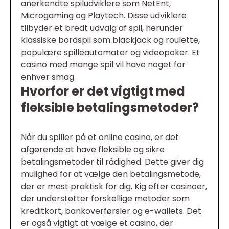
anerkendte spiludviklere som NetEnt,
Microgaming og Playtech. Disse udviklere
tilbyder et bredt udvalg af spil, herunder
klassiske bordspil som blackjack og roulette,
populære spilleautomater og videopoker. Et
casino med mange spil vil have noget for
enhver smag.
Hvorfor er det vigtigt med
fleksible betalingsmetoder?
Når du spiller på et online casino, er det
afgørende at have fleksible og sikre
betalingsmetoder til rådighed. Dette giver dig
mulighed for at vælge den betalingsmetode,
der er mest praktisk for dig. Kig efter casinoer,
der understøtter forskellige metoder som
kreditkort, bankoverførsler og e-wallets. Det
er også vigtigt at vælge et casino, der