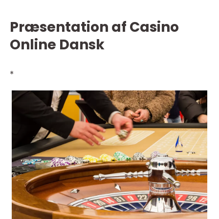
Præsentation af Casino
Online Dansk
*