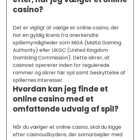
casino?
Det er vigtigt at vælge et online casino, der
har en gyldig licens fra anerkendte
spillemyndigheder som MGA (Malta Gaming
Authority) eller UKGC (United Kingdom
Gambling Commission). Dette sikrer, at
casinoet opererer inden for regulerede
rammer og sikrer fair spil samt beskyttelse af
spillernes interesser.
Hvordan kan jeg finde et
online casino med et
omfattende udvalg af spil?
Når du vælger et online casino, skal du kigge
efter casinoudbydere, der samarbejder med