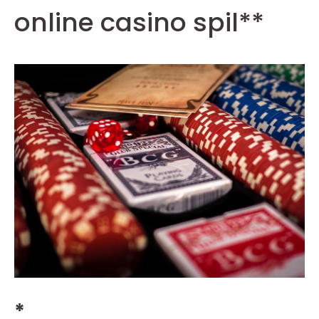
online casino spil**
*