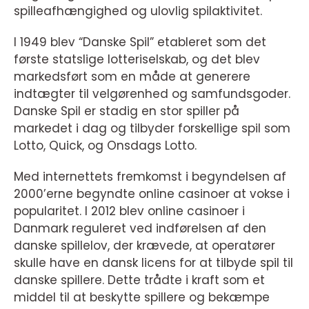
spilleafhængighed og ulovlig spilaktivitet.
I 1949 blev “Danske Spil” etableret som det
første statslige lotteriselskab, og det blev
markedsført som en måde at generere
indtægter til velgørenhed og samfundsgoder.
Danske Spil er stadig en stor spiller på
markedet i dag og tilbyder forskellige spil som
Lotto, Quick, og Onsdags Lotto.
Med internettets fremkomst i begyndelsen af
2000’erne begyndte online casinoer at vokse i
popularitet. I 2012 blev online casinoer i
Danmark reguleret ved indførelsen af den
danske spillelov, der krævede, at operatører
skulle have en dansk licens for at tilbyde spil til
danske spillere. Dette trådte i kraft som et
middel til at beskytte spillere og bekæmpe