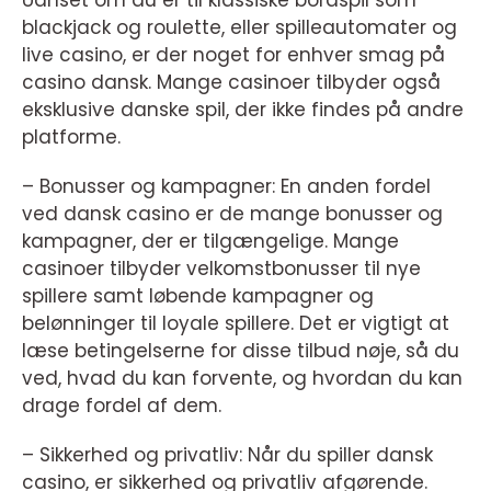
Uanset om du er til klassiske bordspil som
blackjack og roulette, eller spilleautomater og
live casino, er der noget for enhver smag på
casino dansk. Mange casinoer tilbyder også
eksklusive danske spil, der ikke findes på andre
platforme.
– Bonusser og kampagner: En anden fordel
ved dansk casino er de mange bonusser og
kampagner, der er tilgængelige. Mange
casinoer tilbyder velkomstbonusser til nye
spillere samt løbende kampagner og
belønninger til loyale spillere. Det er vigtigt at
læse betingelserne for disse tilbud nøje, så du
ved, hvad du kan forvente, og hvordan du kan
drage fordel af dem.
– Sikkerhed og privatliv: Når du spiller dansk
casino, er sikkerhed og privatliv afgørende.