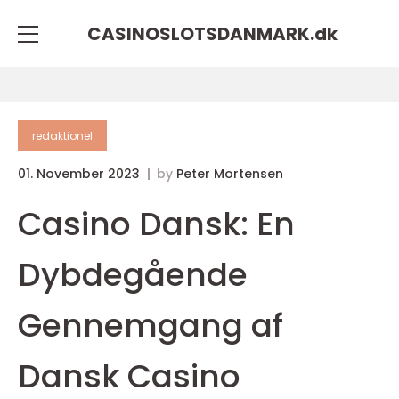
CASINOSLOTSDANMARK.
dk
redaktionel
01. November 2023
by
Peter Mortensen
Casino Dansk: En
Dybdegående
Gennemgang af
Dansk Casino