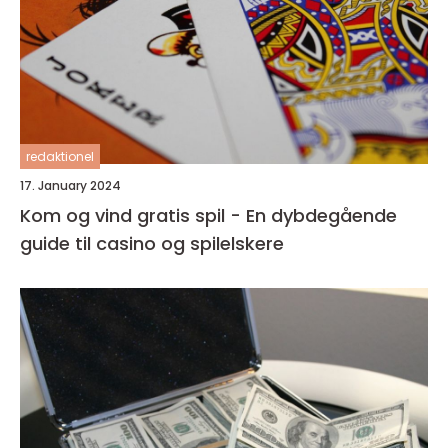
redaktionel
17. January 2024
Kom og vind gratis spil - En dybdegående
guide til casino og spilelskere