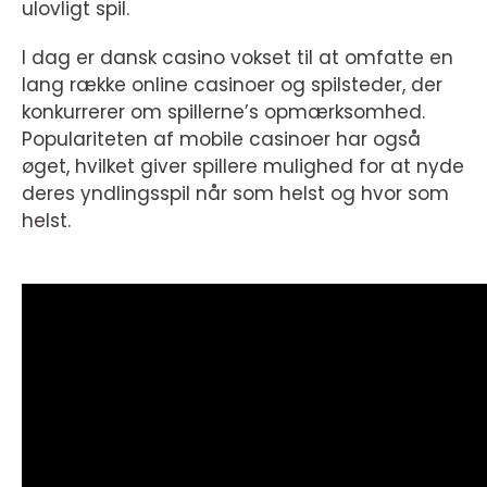
ulovligt spil.
I dag er dansk casino vokset til at omfatte en
lang række online casinoer og spilsteder, der
konkurrerer om spillerne’s opmærksomhed.
Populariteten af mobile casinoer har også
øget, hvilket giver spillere mulighed for at nyde
deres yndlingsspil når som helst og hvor som
helst.