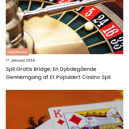
redaktionel
17. January 2024
Spil Gratis Bridge: En Dybdegående
Gennemgang af Et Populært Casino Spil