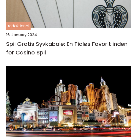
redaktionel
16. January 2024
Spil Gratis Syvkabale: En Tidløs Favorit inden
for Casino Spil