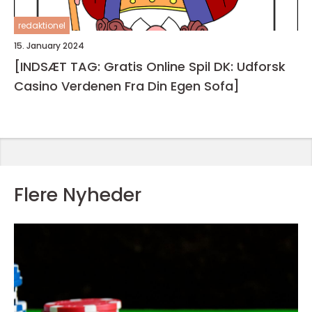
redaktionel
15. January 2024
[INDSÆT TAG: Gratis Online Spil DK: Udforsk
Casino Verdenen Fra Din Egen Sofa]
Flere Nyheder