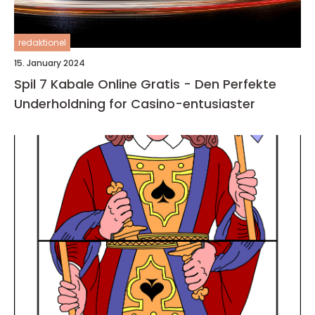
redaktionel
15. January 2024
Spil 7 Kabale Online Gratis - Den Perfekte
Underholdning for Casino-entusiaster