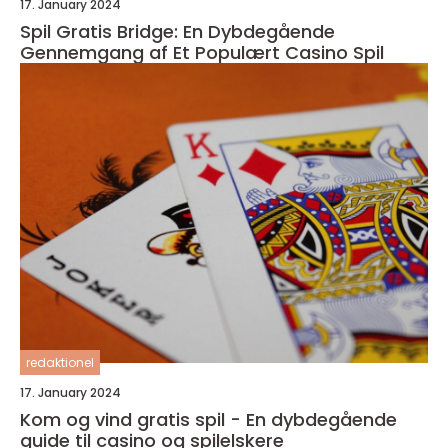
17. January 2024
Spil Gratis Bridge: En Dybdegående
Gennemgang af Et Populært Casino Spil
redaktionel
17. January 2024
Kom og vind gratis spil - En dybdegående
guide til casino og spilelskere