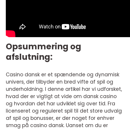
Opsummering og
afslutning:
Casino dansk er et spændende og dynamisk
univers, der tilbyder en bred vifte af spil og
underholdning. I denne artikel har vi udforsket,
hvad der er vigtigt at vide om dansk casino
og hvordan det har udviklet sig over tid. Fra
licenseret og reguleret spil til det store udvalg
af spil og bonusser, er der noget for enhver
smag på casino dansk. Uanset om du er