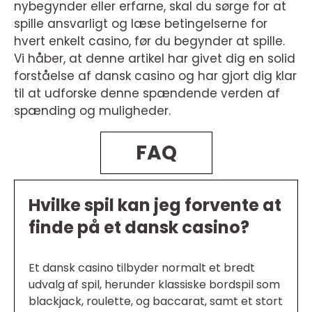
nybegynder eller erfarne, skal du sørge for at
spille ansvarligt og læse betingelserne for
hvert enkelt casino, før du begynder at spille.
Vi håber, at denne artikel har givet dig en solid
forståelse af dansk casino og har gjort dig klar
til at udforske denne spændende verden af
spænding og muligheder.
FAQ
Hvilke spil kan jeg forvente at
finde på et dansk casino?
Et dansk casino tilbyder normalt et bredt
udvalg af spil, herunder klassiske bordspil som
blackjack, roulette, og baccarat, samt et stort