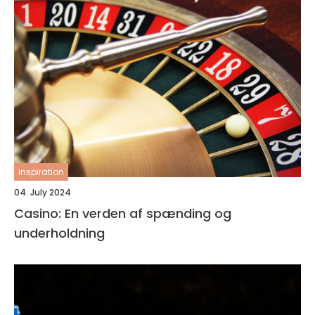
inspiration
04. July 2024
Casino: En verden af spænding og
underholdning