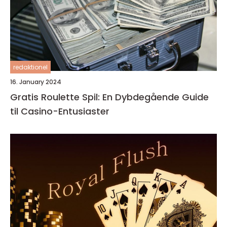
redaktionel
16. January 2024
Gratis Roulette Spil: En Dybdegående Guide
til Casino-Entusiaster