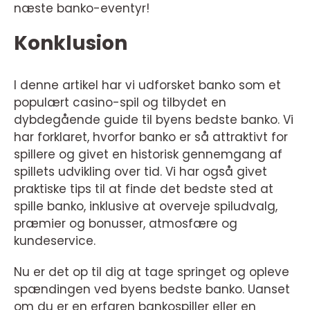
næste banko-eventyr!
Konklusion
I denne artikel har vi udforsket banko som et
populært casino-spil og tilbydet en
dybdegående guide til byens bedste banko. Vi
har forklaret, hvorfor banko er så attraktivt for
spillere og givet en historisk gennemgang af
spillets udvikling over tid. Vi har også givet
praktiske tips til at finde det bedste sted at
spille banko, inklusive at overveje spiludvalg,
præmier og bonusser, atmosfære og
kundeservice.
Nu er det op til dig at tage springet og opleve
spændingen ved byens bedste banko. Uanset
om du er en erfaren bankospiller eller en