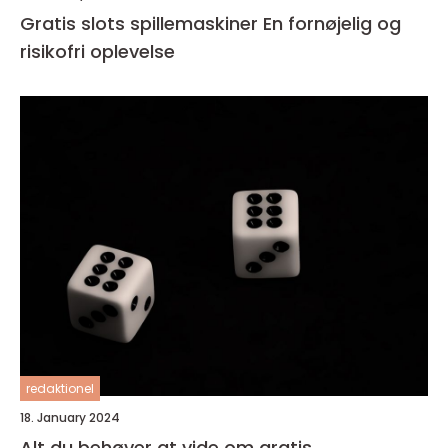
Gratis slots spillemaskiner En fornøjelig og
risikofri oplevelse
redaktionel
18. January 2024
Alt du behøver at vide om gratis