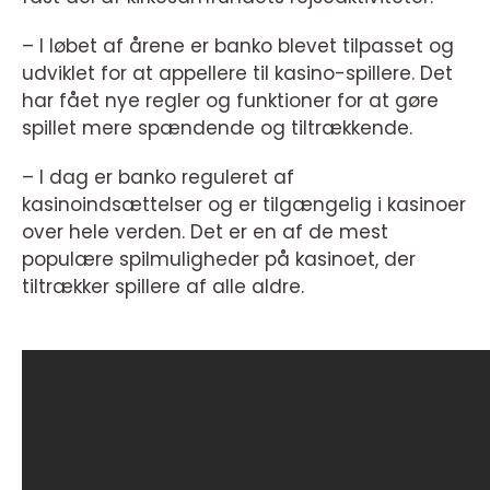
– I løbet af årene er banko blevet tilpasset og
udviklet for at appellere til kasino-spillere. Det
har fået nye regler og funktioner for at gøre
spillet mere spændende og tiltrækkende.
– I dag er banko reguleret af
kasinoindsættelser og er tilgængelig i kasinoer
over hele verden. Det er en af de mest
populære spilmuligheder på kasinoet, der
tiltrækker spillere af alle aldre.