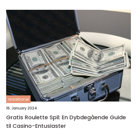
redaktionel
16. January 2024
Gratis Roulette Spil: En Dybdegående Guide
til Casino-Entusiaster