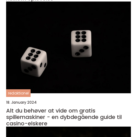
redaktionel
18. January 2024
Alt du behøver at vide om gratis
spillemaskiner - en dybdegående guide til
casino-elskere