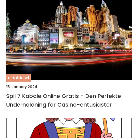
redaktionel
15. January 2024
Spil 7 Kabale Online Gratis - Den Perfekte
Underholdning for Casino-entusiaster