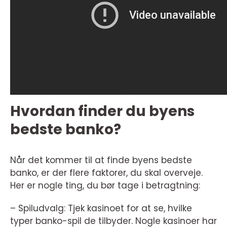
Hvordan finder du byens
bedste banko?
Når det kommer til at finde byens bedste
banko, er der flere faktorer, du skal overveje.
Her er nogle ting, du bør tage i betragtning:
– Spiludvalg: Tjek kasinoet for at se, hvilke
typer banko-spil de tilbyder. Nogle kasinoer har