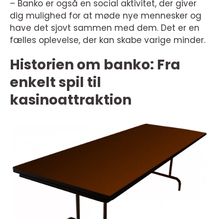
– Banko er også en social aktivitet, der giver
dig mulighed for at møde nye mennesker og
have det sjovt sammen med dem. Det er en
fælles oplevelse, der kan skabe varige minder.
Historien om banko: Fra
enkelt spil til
kasinoattraktion