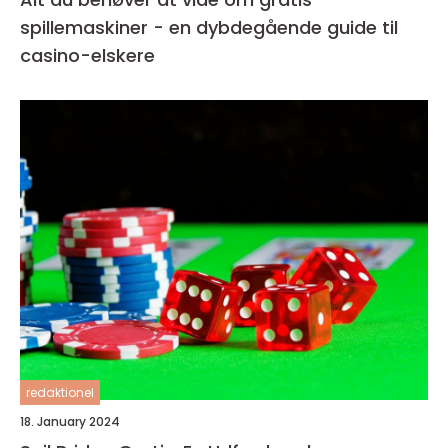
spillemaskiner - en dybdegående guide til
casino-elskere
redaktionel
18. January 2024