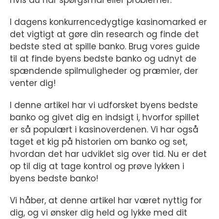
I dagens konkurrencedygtige kasinomarked er
det vigtigt at gøre din research og finde det
bedste sted at spille banko. Brug vores guide
til at finde byens bedste banko og udnyt de
spændende spilmuligheder og præmier, der
venter dig!
I denne artikel har vi udforsket byens bedste
banko og givet dig en indsigt i, hvorfor spillet
er så populært i kasinoverdenen. Vi har også
taget et kig på historien om banko og set,
hvordan det har udviklet sig over tid. Nu er det
op til dig at tage kontrol og prøve lykken i
byens bedste banko!
Vi håber, at denne artikel har været nyttig for
dig, og vi ønsker dig held og lykke med dit