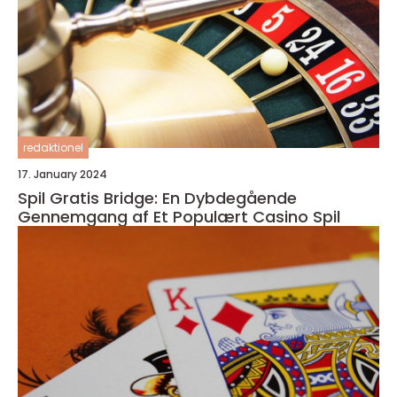
redaktionel
17. January 2024
Spil Gratis Bridge: En Dybdegående
Gennemgang af Et Populært Casino Spil