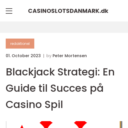
CASINOSLOTSDANMARK.
dk
redaktionel
01. October 2023
by
Peter Mortensen
Blackjack Strategi: En
Guide til Succes på
Casino Spil