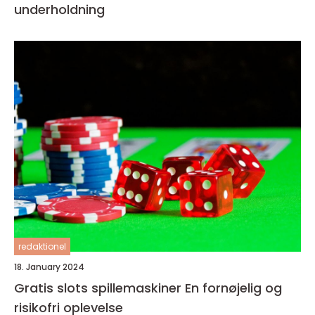
underholdning
redaktionel
18. January 2024
Gratis slots spillemaskiner En fornøjelig og
risikofri oplevelse