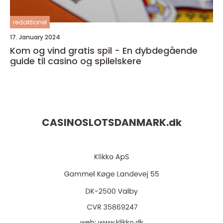
redaktionel
17. January 2024
Kom og vind gratis spil - En dybdegående
guide til casino og spilelskere
CASINOSLOTSDANMARK.
dk
web:
www.klikko.dk