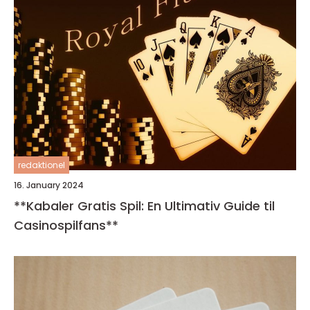
redaktionel
16. January 2024
**Kabaler Gratis Spil: En Ultimativ Guide til
Casinospilfans**