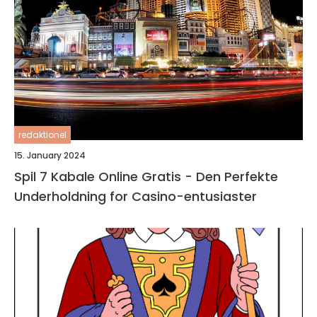
redaktionel
15. January 2024
Spil 7 Kabale Online Gratis - Den Perfekte
Underholdning for Casino-entusiaster