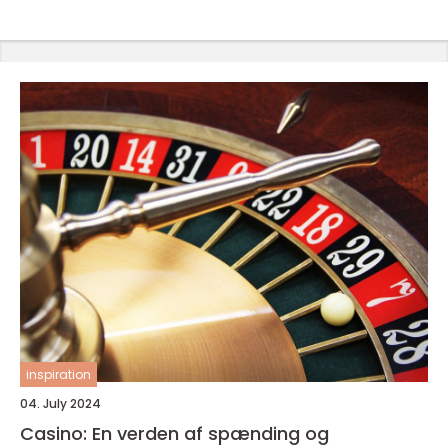
inspiration
04. July 2024
Casino: En verden af spænding og