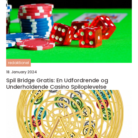
redaktionel
18. January 2024
Spil Bridge Gratis: En Udfordrende og
Underholdende Casino Spiloplevelse