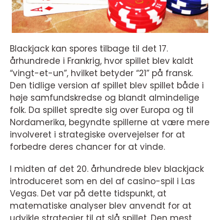
Blackjack kan spores tilbage til det 17.
århundrede i Frankrig, hvor spillet blev kaldt
“vingt-et-un”, hvilket betyder “21” på fransk.
Den tidlige version af spillet blev spillet både i
høje samfundskredse og blandt almindelige
folk. Da spillet spredte sig over Europa og til
Nordamerika, begyndte spillerne at være mere
involveret i strategiske overvejelser for at
forbedre deres chancer for at vinde.
I midten af det 20. århundrede blev blackjack
introduceret som en del af casino-spil i Las
Vegas. Det var på dette tidspunkt, at
matematiske analyser blev anvendt for at
udvikle strategier til at slå spillet. Den mest