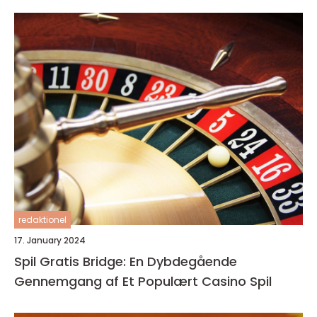
redaktionel
17. January 2024
Spil Gratis Bridge: En Dybdegående
Gennemgang af Et Populært Casino Spil