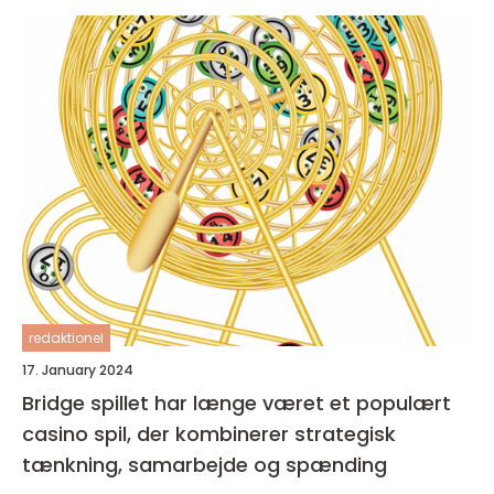
redaktionel
17. January 2024
Bridge spillet har længe været et populært
casino spil, der kombinerer strategisk
tænkning, samarbejde og spænding