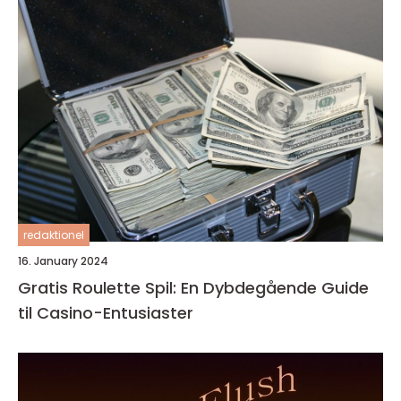
redaktionel
16. January 2024
Gratis Roulette Spil: En Dybdegående Guide
til Casino-Entusiaster