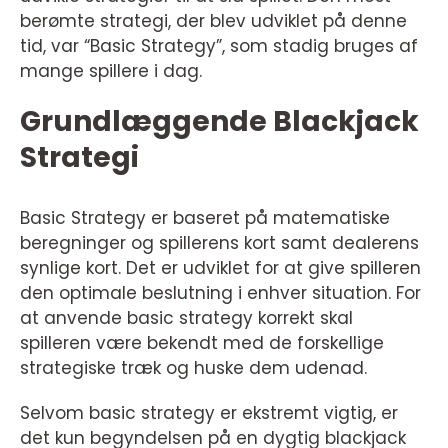
berømte strategi, der blev udviklet på denne
tid, var “Basic Strategy”, som stadig bruges af
mange spillere i dag.
Grundlæggende Blackjack
Strategi
Basic Strategy er baseret på matematiske
beregninger og spillerens kort samt dealerens
synlige kort. Det er udviklet for at give spilleren
den optimale beslutning i enhver situation. For
at anvende basic strategy korrekt skal
spilleren være bekendt med de forskellige
strategiske træk og huske dem udenad.
Selvom basic strategy er ekstremt vigtig, er
det kun begyndelsen på en dygtig blackjack