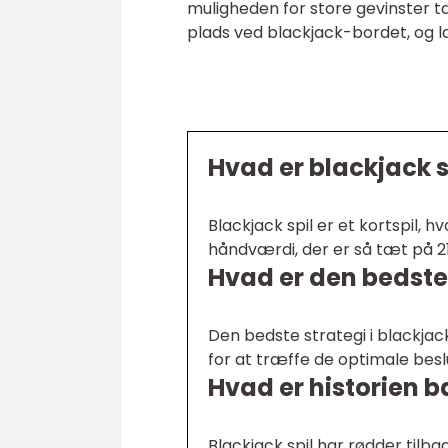
muligheden for store gevinster ta
plads ved blackjack-bordet, og l
Hvad er blackjack s
Blackjack spil er et kortspil, 
håndværdi, der er så tæt på 21
Hvad er den bedste 
Den bedste strategi i blackjac
for at træffe de optimale besl
Hvad er historien b
Blackjack spil har rødder tilbag