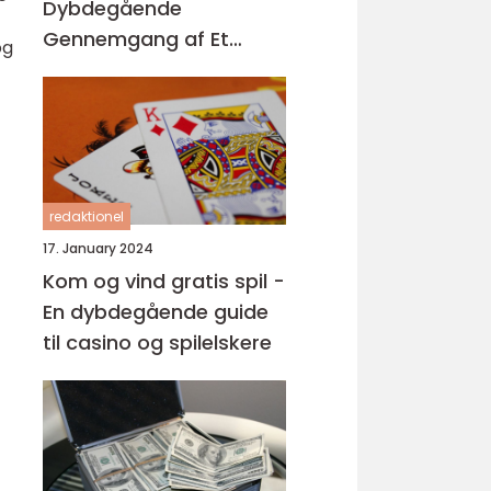
Dybdegående
Gennemgang af Et
og
Populært Casino Spil
redaktionel
17. January 2024
Kom og vind gratis spil -
En dybdegående guide
til casino og spilelskere