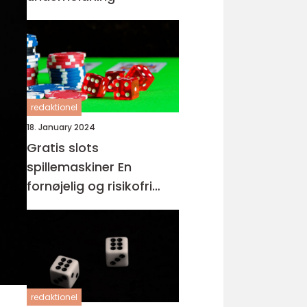
redaktionel
18. January 2024
Gratis slots
spillemaskiner En
fornøjelig og risikofri
oplevelse
redaktionel