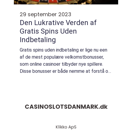
29 september 2023
Den Lukrative Verden af
Gratis Spins Uden
Indbetaling
Gratis spins uden indbetaling er lige nu een
af de mest populære velkomstbonusser,
som online casinoer tilbyder nye spillere.
Disse bonusser er både nemme at forstå og
bruge, da de primært involverer gratis
chancer for at vind...
CASINOSLOTSDANMARK.
dk